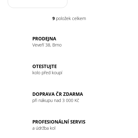
9
položek celkem
O
v
l
PRODEJNA
á
Veveří 38, Brno
d
a
c
OTESTUJTE
í
kolo před koupí
p
r
v
DOPRAVA ČR ZDARMA
k
při nákupu nad 3 000 Kč
y
v
ý
PROFESIONÁLNÍ SERVIS
p
a údržba kol
i
s