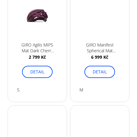
GIRO Agilis MIPS
GIRO Manifest
Mat Dark Cherry
Spherical Mat
Towers
Charcoal Rush
2 799 Kč
6 999 Kč
DETAIL
DETAIL
S
M