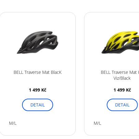
z
e
V
n
ý
í
p
p
i
r
s
o
p
d
r
u
o
k
BELL Traverse Mat BlacK
BELL Traverse Mat 
d
Viz/Black
t
u
ů
1 499 Kč
1 499 Kč
k
t
DETAIL
DETAIL
ů
M/L
M/L