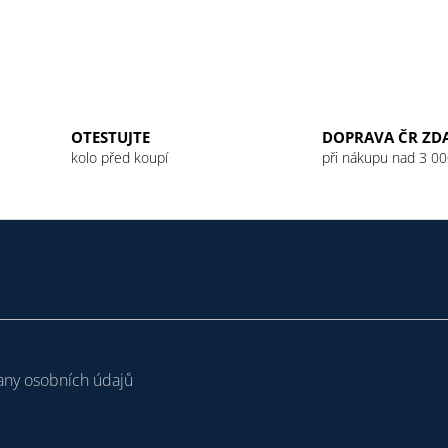
OTESTUJTE
DOPRAVA ČR ZD
kolo před koupí
při nákupu nad 3 00
ny osobních údajů