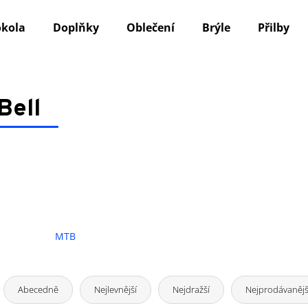
okola
Doplňky
Oblečení
Brýle
Přilby
Co potřebujete najít?
Bell
HLEDAT
Doporučujeme
MTB
Ř
a
Abecedně
Nejlevnější
Nejdražší
Nejprodávanějš