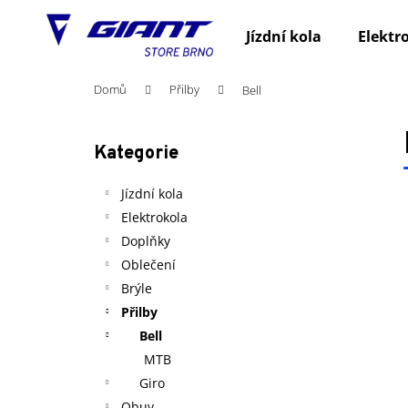
K
Přejít
na
o
Jízdní kola
Elektr
obsah
Zpět
Zpět
š
do
do
í
Domů
Přilby
Bell
obchodu
obchodu
k
P
o
Kategorie
Přeskočit
s
kategorie
t
Jízdní kola
r
Elektrokola
a
Doplňky
n
Oblečení
n
Brýle
í
Přilby
p
Bell
a
MTB
n
Giro
e
Obuv