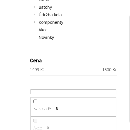
l
Batohy
Údržba kola
Komponenty
Akce
Novinky
Cena
1499
Kč
1500
Kč
Na skladě
3
Akce
0