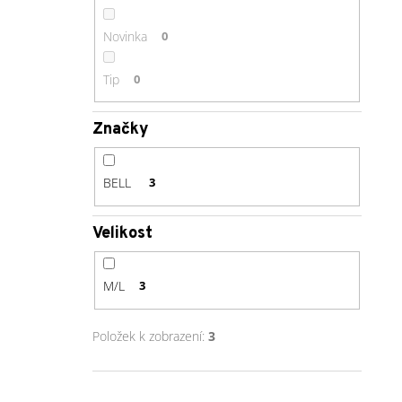
Novinka
0
Tip
0
Značky
BELL
3
Velikost
M/L
3
Položek k zobrazení:
3