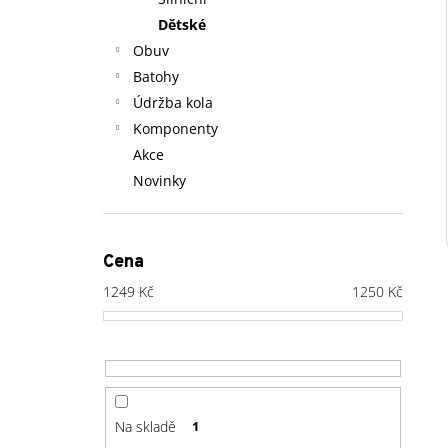
l
Dětské
Obuv
Batohy
Údržba kola
Komponenty
Akce
Novinky
Cena
1249
Kč
1250
Kč
Na skladě
1