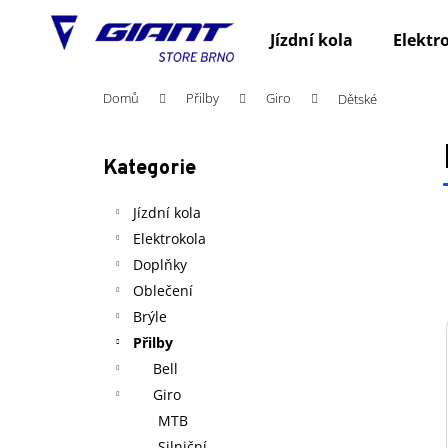
K
Přejít
na
o
Jízdní kola
Elektr
obsah
Zpět
Zpět
š
do
do
í
Domů
Přilby
Giro
Dětské
obchodu
obchodu
k
P
o
Kategorie
Přeskočit
s
kategorie
t
Jízdní kola
r
Elektrokola
a
Doplňky
n
Oblečení
n
Brýle
í
Přilby
p
Bell
a
Giro
n
MTB
e
Silniční