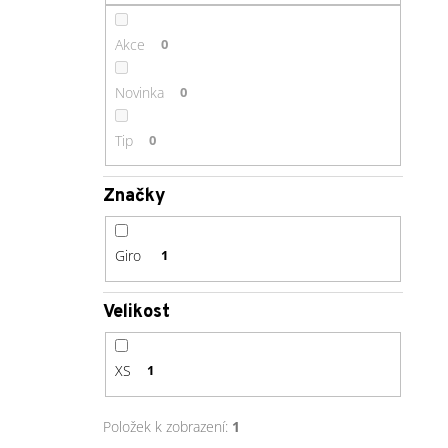
Akce
0
Novinka
0
Tip
0
Značky
Giro
1
Velikost
XS
1
Položek k zobrazení:
1