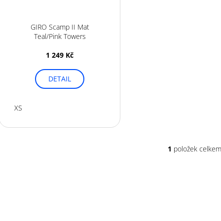
d
r
u
o
k
GIRO Scamp II Mat
d
Teal/Pink Towers
t
u
ů
1 249 Kč
k
t
DETAIL
ů
XS
1
položek celke
O
v
l
á
d
a
c