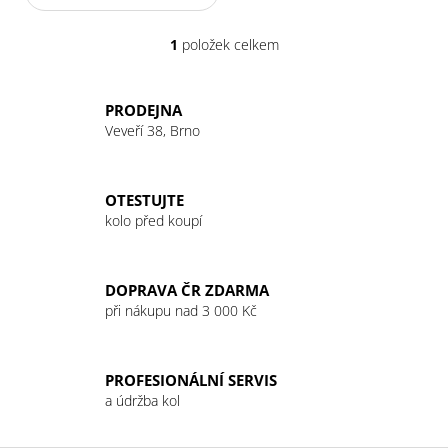
1
položek celkem
O
v
l
PRODEJNA
á
Veveří 38, Brno
d
a
c
OTESTUJTE
í
kolo před koupí
p
r
v
DOPRAVA ČR ZDARMA
k
při nákupu nad 3 000 Kč
y
v
ý
PROFESIONÁLNÍ SERVIS
p
a údržba kol
i
s