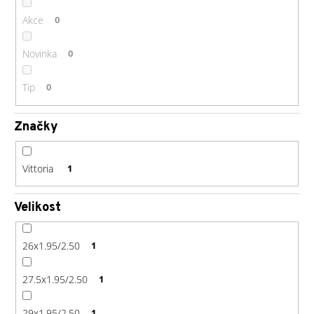
t
a
ů
Akce
0
j
í
Novinka
0
t
?
Tip
0
Značky
HLEDAT
Vittoria
1
Velikost
D
o
26x1.95/2.50
1
p
o
27.5x1.95/2.50
1
r
u
29x1.95/2.50
1