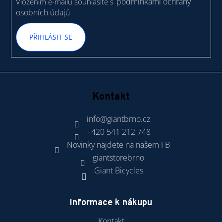
podmínkami ochrany
Vložením e-mailu souhlasíte s
osobních údajů
PŘIHLÁSIT SE
Kontakt
info
@
giantbrno.cz
+420 541 212 748
Novinky najdete na našem FB
giantstorebrno
Giant Bicycles
Informace k nákupu
Kontakt