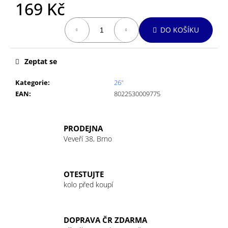
č
169 Kč
u
Měrná
j
DO KOŠÍKU
cena:
e
m
e
Zeptat se
Kategorie
:
26"
EAN
:
8022530009775
PRODEJNA
Veveří 38, Brno
OTESTUJTE
kolo před koupí
DOPRAVA ČR ZDARMA