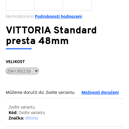
a
j
Průměrné
Neohodnoceno
Podrobnosti hodnocení
í
hodnocení
produktu
VITTORIA Standard
t
je
?
0,0
presta 48mm
z
5
hvězdiček.
VELIKOST
HLEDAT
D
Můžeme doručit do:
Zvolte variantu
Možnosti doručení
o
p
Zvolte variantu
o
Kód:
Zvolte variantu
r
Značka:
Vittoria
u