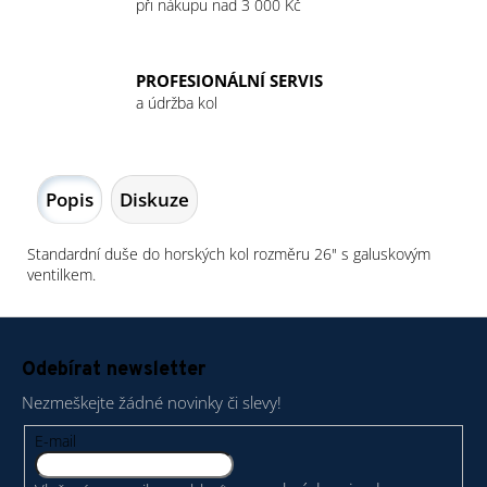
při nákupu nad 3 000 Kč
PROFESIONÁLNÍ SERVIS
a údržba kol
Popis
Diskuze
Standardní duše do horských kol rozměru 26" s galuskovým
ventilkem.
Z
á
Odebírat newsletter
p
Nezmeškejte žádné novinky či slevy!
a
t
E-mail
í