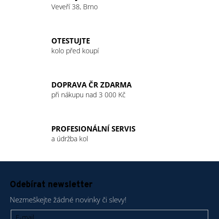
á
Veveří 38, Brno
d
a
c
OTESTUJTE
í
kolo před koupí
p
r
v
DOPRAVA ČR ZDARMA
k
při nákupu nad 3 000 Kč
y
v
ý
PROFESIONÁLNÍ SERVIS
p
a údržba kol
i
s
u
Z
á
Odebírat newsletter
p
Nezmeškejte žádné novinky či slevy!
a
t
E-mail