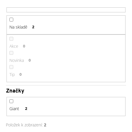
r
a
o
j
d
í
u
Na skladě
2
t
k
?
t
ů
Akce
0
Novinka
0
HLEDAT
Tip
0
Značky
D
o
p
Giant
2
o
r
Položek k zobrazení:
2
u