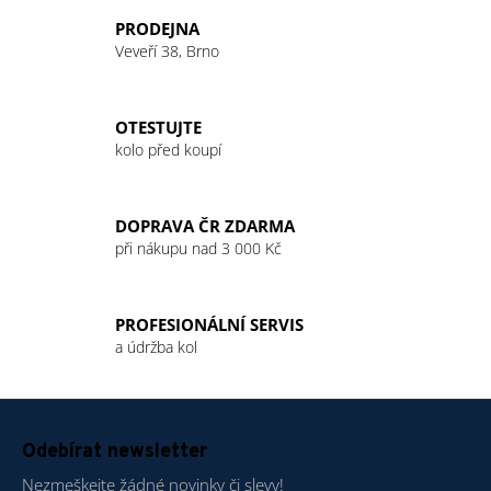
l
PRODEJNA
á
Veveří 38, Brno
d
a
c
OTESTUJTE
í
kolo před koupí
p
r
v
DOPRAVA ČR ZDARMA
k
při nákupu nad 3 000 Kč
y
v
ý
PROFESIONÁLNÍ SERVIS
p
a údržba kol
i
s
u
Z
á
Odebírat newsletter
p
Nezmeškejte žádné novinky či slevy!