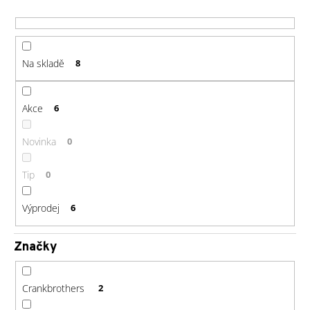
r
a
o
j
d
í
u
Na skladě
8
t
k
?
t
ů
Akce
6
Novinka
0
HLEDAT
Tip
0
Výprodej
6
D
o
Značky
p
o
r
Crankbrothers
2
u