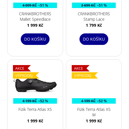
p
4 099 KČ
–51 %
3 699 KČ
–51 %
r
CRANKBROTHERS
CRANKBROTHERS
o
Mallet Speedlace
Stamp Lace
d
1 999 Kč
1 799 Kč
u
k
DO KOŠÍKU
DO KOŠÍKU
t
ů
AKCE
AKCE
VÝPRODEJ
VÝPRODEJ
4 199 KČ
–52 %
4 199 KČ
–52 %
Fizik Terra Atlas X5
Fizik Terra Atlas X5
W
1 999 Kč
1 999 Kč