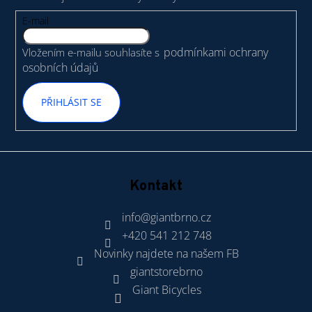
a
t
E-mail
í
podmínkami ochrany
Vložením e-mailu souhlasíte s
osobních údajů
PŘIHLÁSIT SE
Kontakt
info
@
giantbrno.cz
+420 541 212 748
Novinky najdete na našem FB
giantstorebrno
Giant Bicycles