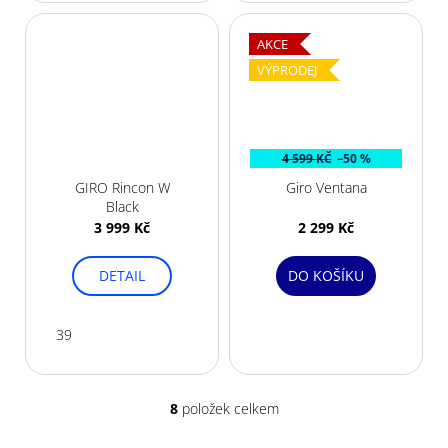
AKCE
VÝPRODEJ
4 599 KČ
–50 %
GIRO Rincon W
Giro Ventana
Black
3 999 Kč
2 299 Kč
DETAIL
DO KOŠÍKU
39
8
položek celkem
O
v