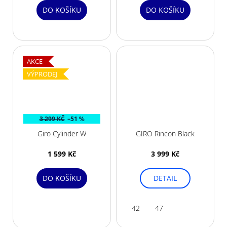
DO KOŠÍKU
DO KOŠÍKU
AKCE
VÝPRODEJ
3 299 KČ
–51 %
Giro Cylinder W
GIRO Rincon Black
1 599 Kč
3 999 Kč
DO KOŠÍKU
DETAIL
42
47