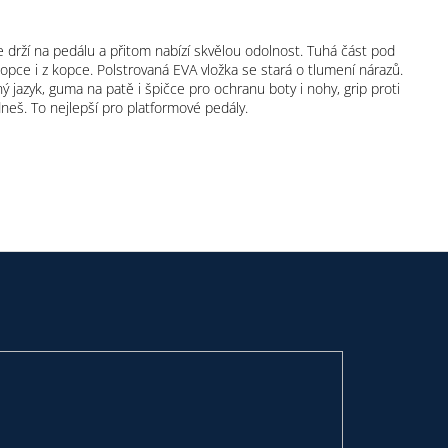
drží na pedálu a přitom nabízí skvělou odolnost. Tuhá část pod
ce i z kopce. Polstrovaná EVA vložka se stará o tlumení nárazů.
 jazyk, guma na patě i špičce pro ochranu boty i nohy, grip proti
dneš. To nejlepší pro platformové pedály.