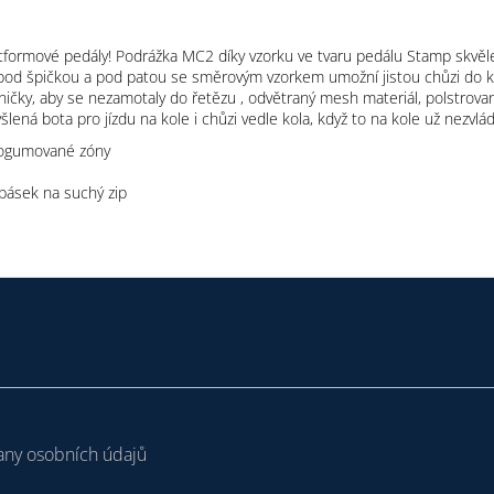
formové pedály! Podrážka MC2 díky vzorku ve tvaru pedálu Stamp skvěle 
od špičkou a pod patou se směrovým vzorkem umožní jistou chůzi do kop
čky, aby se nezamotaly do řetězu , odvětraný mesh materiál, polstrovaný
ená bota pro jízdu na kole i chůzi vedle kola, když to na kole už nezvlá
 pogumované zóny
pásek na suchý zip
ny osobních údajů