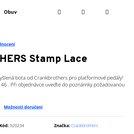
Hledat
Přihlášení
Nákupní
Obuv
Batohy
Údržba kola
Komponenty
košík
dnocení
ERS Stamp Lace
yšlená bota od Crankbrothers pro platformové pedály!
, 46 . Při objednávce uveďte do poznámky požadovanou
Možnosti doručení
Kód:
920234
Značka:
Crankbrothers