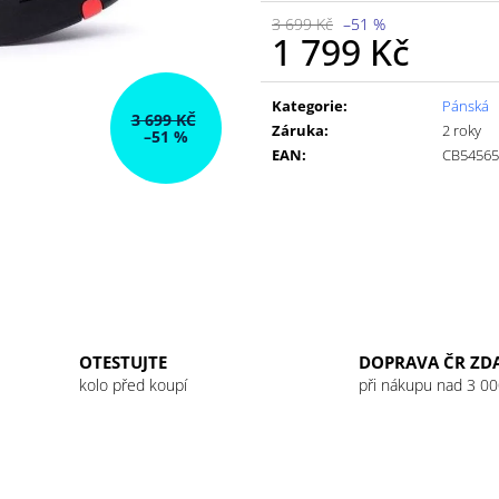
3 699 Kč
–51 %
1 799 Kč
Měrná
cena:
Kategorie
:
Pánská
3 699 KČ
Záruka
:
2 roky
–51 %
EAN
:
CB54565
OTESTUJTE
DOPRAVA ČR ZD
kolo před koupí
při nákupu nad 3 00