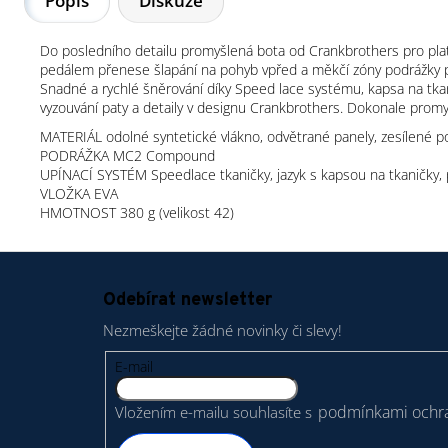
Popis
Diskuze
Do posledního detailu promyšlená bota od Crankbrothers pro plat
pedálem přenese šlapání na pohyb vpřed a měkčí zóny podrážky p
Snadné a rychlé šněrování díky Speed lace systému, kapsa na tkani
vyzouvání paty a detaily v designu Crankbrothers. Dokonale promyšl
MATERIÁL odolné syntetické vlákno, odvětrané panely, zesílené
PODRÁŽKA MC2 Compound
UPÍNACÍ SYSTÉM Speedlace tkaničky, jazyk s kapsou na tkaničky, 
VLOŽKA EVA
HMOTNOST 380 g (velikost 42)
Z
á
Odebírat newsletter
p
Nezmeškejte žádné novinky či slevy!
a
t
E-mail
í
podmínkami ochra
Vložením e-mailu souhlasíte s