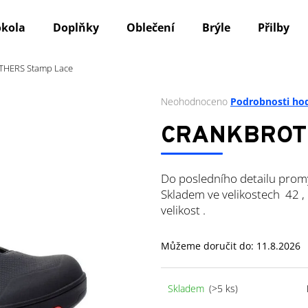
okola
Doplňky
Oblečení
Brýle
Přilby
HERS Stamp Lace
Co potřebujete najít?
Průměrné
Neohodnoceno
Podrobnosti ho
hodnocení
produktu
HLEDAT
CRANKBROTH
je
0,0
z
Do posledního detailu prom
5
Doporučujeme
hvězdiček.
Skladem ve velikostech 42 
velikost .
Můžeme doručit do:
11.8.2026
Skladem
(>5 ks)