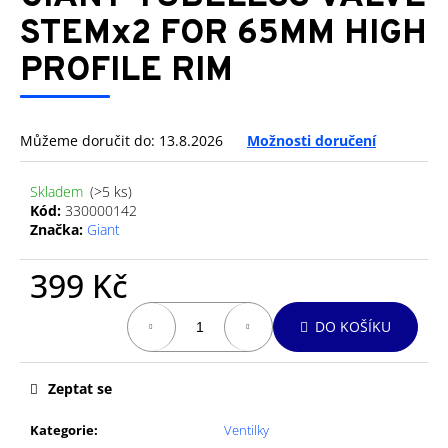
je
a
0,0
STEMx2 FOR 65MM HIGH
z
j
PROFILE RIM
5
í
hvězdiček.
t
?
Můžeme doručit do:
13.8.2026
Možnosti doručení
Skladem
(>5 ks)
Kód:
330000142
Značka:
Giant
HLEDAT
399 Kč
Měrná
D
DO KOŠÍKU
cena:
o
p
o
Zeptat se
r
u
Kategorie
:
Ventilky