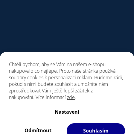
Chtěli bychom, aby se Vám na našem e-shopu
nakupovalo co nejlépe. Proto naše stránka používá
soubory cookies k personalizaci reklam. Budeme rádi,
pokud s nimi budete souhlasit a umožníte nám
zprostředkovat Vám ještě lepší zážitek z
nakupování. Více informací
zde
.
Vytvořil Shoptet
Nastavení
Copyright 2026
Giant Store Brno
. Všechna práva vyhrazena.
Upravit nastavení cookies
Odmítnout
Souhlasím
Filipesmedia 🧡
S láskou vyrobilo