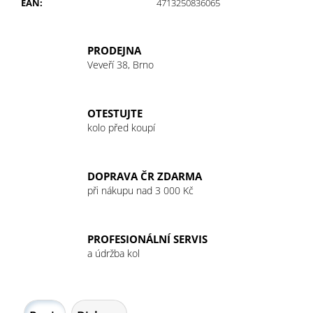
č
EAN
:
4713250836065
u
j
e
PRODEJNA
m
Veveří 38, Brno
e
OTESTUJTE
kolo před koupí
DOPRAVA ČR ZDARMA
při nákupu nad 3 000 Kč
PROFESIONÁLNÍ SERVIS
a údržba kol