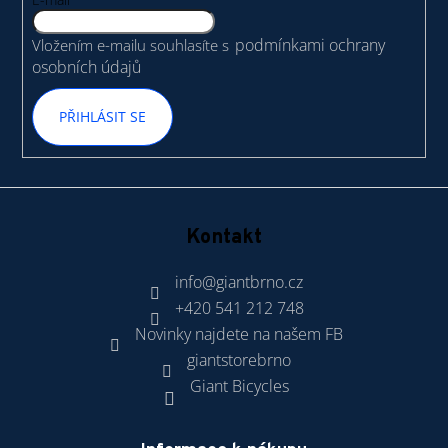
t
v
í
k
podmínkami ochrany
Vložením e-mailu souhlasíte s
y
osobních údajů
v
ý
PŘIHLÁSIT SE
p
i
s
u
Kontakt
info
@
giantbrno.cz
+420 541 212 748
Novinky najdete na našem FB
giantstorebrno
Giant Bicycles