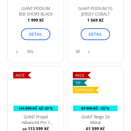
GIANT PODIUM
GIANT PODIUM SS
BIB SHORT BLACK
JERSEY COBALT
1 999 Kč
1 569 Kč
DETAIL
DETAIL
L
XXL
M
L
AKCE
AKCE
TIP
VÝPRODEJ
141 999 KČ
AŽ
–20 %
87 999 KČ
–30 %
GIANT Propel
GIANT Reign 29
Advanced Pro 1
Metal
Phoenix Fire
113 599 Kč
61 599 Kč
od