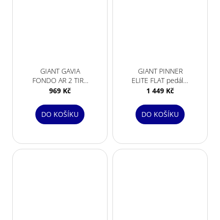
GIANT GAVIA
GIANT PINNER
FONDO AR 2 TIRE
ELITE FLAT pedály-
700X40C
BLACK
969 Kč
1 449 Kč
DO KOŠÍKU
DO KOŠÍKU