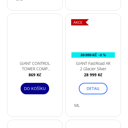
č
u
j
e
AKCE
m
e
30 999 KČ
–6 %
GIANT CONTROL
GIANT FastRoad AR
TOWER COMP
2 Glacier Silver
BLACK
869 Kč
28 999 Kč
DO KOŠÍKU
DETAIL
ML