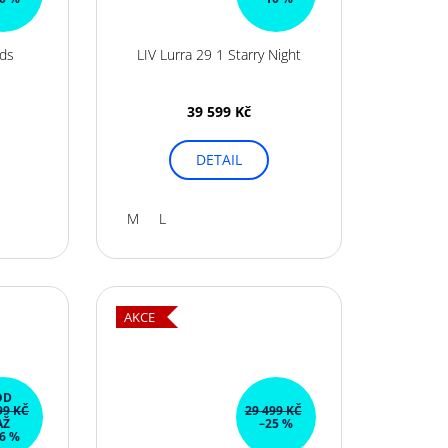
uds
LIV Lurra 29 1 Starry Night
39 599 Kč
DETAIL
M
L
AKCE
OD
99 KČ
29 499 KČ
AŽ
–25 %
6 %