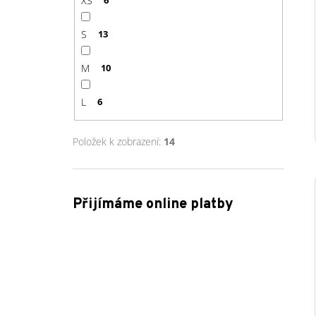
XS
6
S
13
M
10
L
6
Položek k zobrazení:
14
Přijímáme online platby