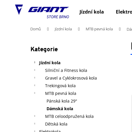
K
Přejít
na
o
Jízdní kola
Elektr
obsah
Zpět
Zpět
š
do
do
í
Domů
Jízdní kola
MTB pevná kola
Dá
obchodu
obchodu
k
P
o
Kategorie
Přeskočit
s
kategorie
t
Jízdní kola
r
Silniční a Fitness kola
a
Gravel a Cyklokrosová kola
n
Trekingová kola
n
MTB pevná kola
í
Pánská kola 29"
p
Dámská kola
a
MTB celoodpružená kola
n
Dětská kola
e
Elektrokola