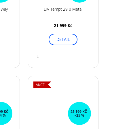
 Way
LIV Tempt 29 0 Metal
21 999 Kč
DETAIL
L
AKCE
99 KČ
25 199 KČ
4 %
–25 %