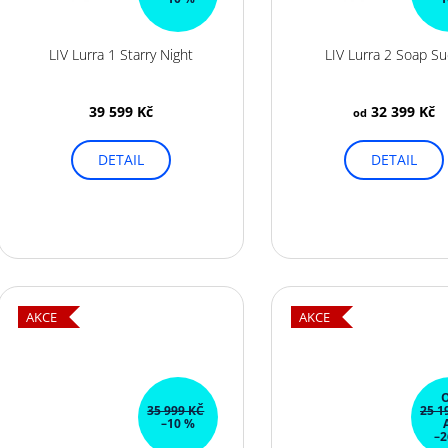
d
r
u
o
k
LIV Lurra 1 Starry Night
LIV Lurra 2 Soap S
d
t
u
ů
39 599 Kč
32 399 Kč
k
od
t
DETAIL
DETAIL
ů
AKCE
AKCE
35 999 KČ
25 1
–10 %
–2