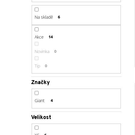
Na skladě
6
Akce
14
Novinka
0
Tip
0
Značky
Giant
4
Velikost