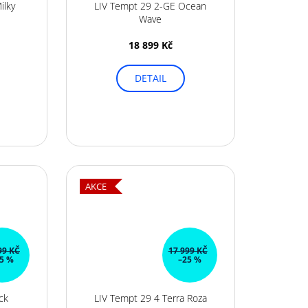
ilky
LIV Tempt 29 2-GE Ocean
Wave
18 899 Kč
DETAIL
AKCE
99 KČ
17 999 KČ
5 %
–25 %
ck
LIV Tempt 29 4 Terra Roza