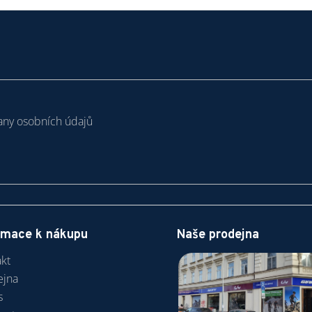
r
v
k
y
v
ý
p
i
ny osobních údajů
s
u
rmace k nákupu
Naše prodejna
kt
ejna
s