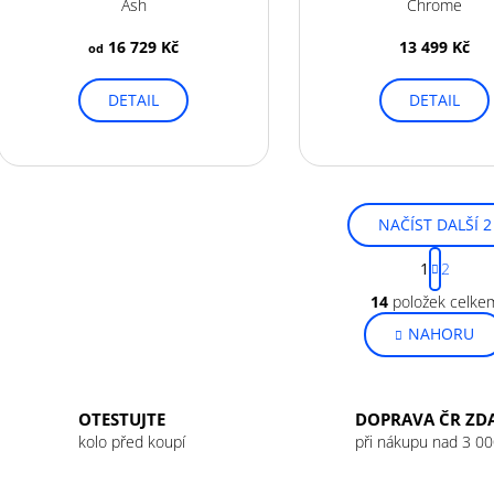
Ash
Chrome
16 729 Kč
13 499 Kč
od
DETAIL
DETAIL
NAČÍST DALŠÍ 2
S
1
2
t
O
r
14
položek celke
v
á
NAHORU
l
n
k
á
o
d
v
a
OTESTUJTE
DOPRAVA ČR ZD
á
c
kolo před koupí
při nákupu nad 3 00
n
í
í
p