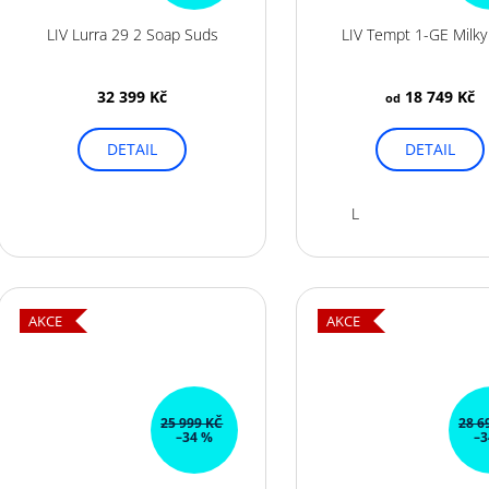
LIV Lurra 29 2 Soap Suds
LIV Tempt 1-GE Milky
32 399 Kč
18 749 Kč
od
DETAIL
DETAIL
L
AKCE
AKCE
25 999 KČ
28 6
–34 %
–3