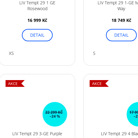
LIV Tempt 29 1 GE
LIV Tempt 29 1-GE M
Rosewood
Way
16 999 Kč
18 749 Kč
DETAIL
DETAIL
XS
S
AKCE
AKCE
22 299 KČ
17 9
–24 %
–2
LIV Tempt 29 3-GE Purple
LIV Tempt 29 4 Bla