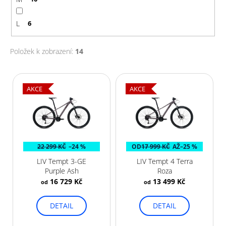
č
u
j
L
6
e
m
Položek k zobrazení:
14
e
V
ý
AKCE
AKCE
p
i
s
p
22 299 KČ
–24 %
OD
17 999 KČ
AŽ
–25 %
r
LIV Tempt 3-GE
LIV Tempt 4 Terra
o
Purple Ash
Roza
d
16 729 Kč
13 499 Kč
od
od
u
k
DETAIL
DETAIL
t