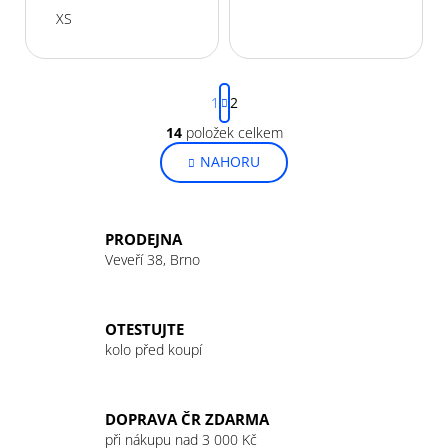
ů
XS
S
1
2
t
r
14
položek celkem
O
á
v
NAHORU
n
l
k
o
á
v
d
PRODEJNA
á
a
Veveří 38, Brno
n
c
í
í
p
OTESTUJTE
r
kolo před koupí
v
k
y
DOPRAVA ČR ZDARMA
v
při nákupu nad 3 000 Kč