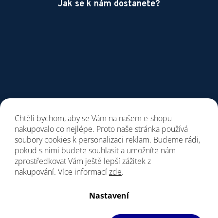
Jak se k nám dostanete?
Chtěli bychom, aby se Vám na našem e-shopu
nakupovalo co nejlépe. Proto naše stránka používá
soubory cookies k personalizaci reklam. Budeme rádi,
pokud s nimi budete souhlasit a umožníte nám
zprostředkovat Vám ještě lepší zážitek z
nakupování. Více informací
zde
.
Vytvořil Shoptet
Nastavení
Copyright 2026
Giant Store Brno
. Všechna práva vyhrazena.
Upravit nastavení cookies