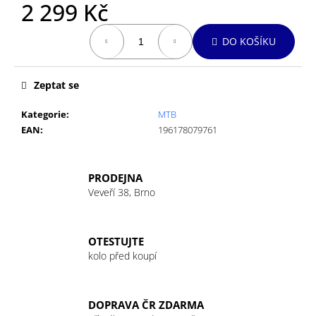
č
2 299 Kč
u
Měrná
j
DO KOŠÍKU
cena:
e
m
e
Zeptat se
Kategorie
:
MTB
EAN
:
196178079761
PRODEJNA
Veveří 38, Brno
OTESTUJTE
kolo před koupí
DOPRAVA ČR ZDARMA