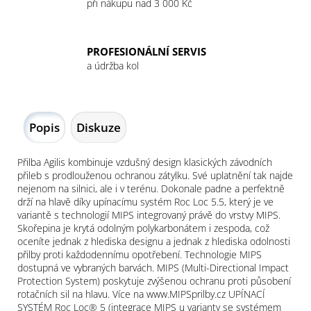
při nákupu nad 3 000 Kč
PROFESIONÁLNÍ SERVIS
a údržba kol
Popis
Diskuze
Přilba Agilis kombinuje vzdušný design klasických závodních
přileb s prodlouženou ochranou zátylku. Své uplatnění tak najde
nejenom na silnici, ale i v terénu. Dokonale padne a perfektně
drží na hlavě díky upínacímu systém Roc Loc 5.5, který je ve
variantě s technologií MIPS integrovaný právě do vrstvy MIPS.
Skořepina je krytá odolným polykarbonátem i zespoda, což
oceníte jednak z hlediska designu a jednak z hlediska odolnosti
přilby proti každodennímu opotřebení. Technologie MIPS
dostupná ve vybraných barvách. MIPS (Multi-Directional Impact
Protection System) poskytuje zvýšenou ochranu proti působení
rotačních sil na hlavu. Více na www.MIPSprilby.cz UPÍNACÍ
SYSTÉM Roc Loc® 5 (integrace MIPS u varianty se systémem