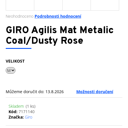
a
j
Průměrné
Neohodnoceno
Podrobnosti hodnocení
í
hodnocení
produktu
GIRO Agilis Mat Metalic
t
je
?
0,0
Coal/Dusty Rose
z
5
hvězdiček.
VELIKOST
HLEDAT
D
Můžeme doručit do:
13.8.2026
Možnosti doručení
o
p
Skladem
(1 ks)
o
Kód:
7171140
r
Značka:
Giro
u