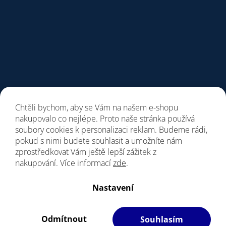
Chtěli bychom, aby se Vám na našem e-shopu
nakupovalo co nejlépe. Proto naše stránka používá
soubory cookies k personalizaci reklam. Budeme rádi,
pokud s nimi budete souhlasit a umožníte nám
zprostředkovat Vám ještě lepší zážitek z
nakupování. Více informací
zde
.
Vytvořil Shoptet
Nastavení
Copyright 2026
Giant Store Brno
. Všechna práva vyhrazena.
Upravit nastavení cookies
Odmítnout
Souhlasím
Filipesmedia 🧡
S láskou vyrobilo