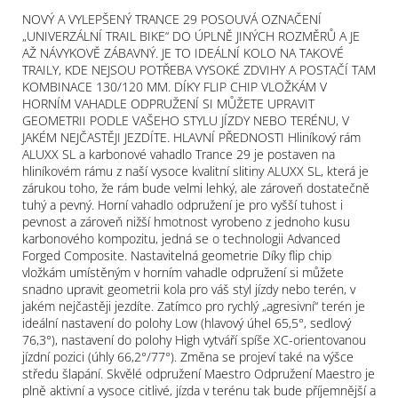
NOVÝ A VYLEPŠENÝ TRANCE 29 POSOUVÁ OZNAČENÍ
„UNIVERZÁLNÍ TRAIL BIKE“ DO ÚPLNĚ JINÝCH ROZMĚRŮ A JE
AŽ NÁVYKOVĚ ZÁBAVNÝ. JE TO IDEÁLNÍ KOLO NA TAKOVÉ
TRAILY, KDE NEJSOU POTŘEBA VYSOKÉ ZDVIHY A POSTAČÍ TAM
KOMBINACE 130/120 MM. DÍKY FLIP CHIP VLOŽKÁM V
HORNÍM VAHADLE ODPRUŽENÍ SI MŮŽETE UPRAVIT
GEOMETRII PODLE VAŠEHO STYLU JÍZDY NEBO TERÉNU, V
JAKÉM NEJČASTĚJI JEZDÍTE. HLAVNÍ PŘEDNOSTI Hliníkový rám
ALUXX SL a karbonové vahadlo Trance 29 je postaven na
hliníkovém rámu z naší vysoce kvalitní slitiny ALUXX SL, která je
zárukou toho, že rám bude velmi lehký, ale zároveň dostatečně
tuhý a pevný. Horní vahadlo odpružení je pro vyšší tuhost i
pevnost a zároveň nižší hmotnost vyrobeno z jednoho kusu
karbonového kompozitu, jedná se o technologii Advanced
Forged Composite. Nastavitelná geometrie Díky flip chip
vložkám umístěným v horním vahadle odpružení si můžete
snadno upravit geometrii kola pro váš styl jízdy nebo terén, v
jakém nejčastěji jezdíte. Zatímco pro rychlý „agresivní“ terén je
ideální nastavení do polohy Low (hlavový úhel 65,5°, sedlový
76,3°), nastavení do polohy High vytváří spíše XC-orientovanou
jízdní pozici (úhly 66,2°/77°). Změna se projeví také na výšce
středu šlapání. Skvělé odpružení Maestro Odpružení Maestro je
plně aktivní a vysoce citlivé, jízda v terénu tak bude příjemnější a