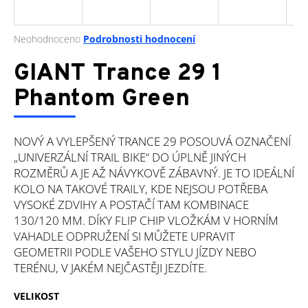
a
j
Průměrné
Neohodnoceno
Podrobnosti hodnocení
í
hodnocení
produktu
GIANT Trance 29 1
t
je
?
0,0
Phantom Green
z
5
hvězdiček.
NOVÝ A VYLEPŠENÝ TRANCE 29 POSOUVÁ OZNAČENÍ
„UNIVERZÁLNÍ TRAIL BIKE“ DO ÚPLNĚ JINÝCH
HLEDAT
ROZMĚRŮ A JE AŽ NÁVYKOVĚ ZÁBAVNÝ. JE TO IDEÁLNÍ
KOLO NA TAKOVÉ TRAILY, KDE NEJSOU POTŘEBA
VYSOKÉ ZDVIHY A POSTAČÍ TAM KOMBINACE
D
130/120 MM. DÍKY FLIP CHIP VLOŽKÁM V HORNÍM
o
VAHADLE ODPRUŽENÍ SI MŮŽETE UPRAVIT
p
GEOMETRII PODLE VAŠEHO STYLU JÍZDY NEBO
o
TERÉNU, V JAKÉM NEJČASTĚJI JEZDÍTE.
r
u
VELIKOST