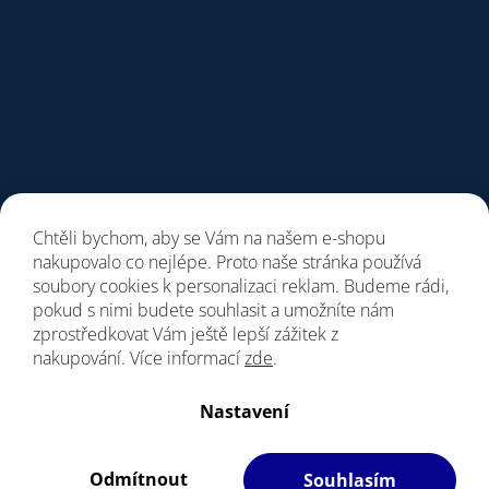
Chtěli bychom, aby se Vám na našem e-shopu
nakupovalo co nejlépe. Proto naše stránka používá
soubory cookies k personalizaci reklam. Budeme rádi,
pokud s nimi budete souhlasit a umožníte nám
zprostředkovat Vám ještě lepší zážitek z
nakupování. Více informací
zde
.
Vytvořil Shoptet
Nastavení
Copyright 2026
Giant Store Brno
. Všechna práva vyhrazena.
Upravit nastavení cookies
Odmítnout
Souhlasím
Filipesmedia 🧡
S láskou vyrobilo