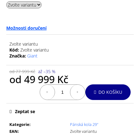
č
u
j
e
m
Možnosti doručení
e
Zvolte variantu
Kód:
Zvolte variantu
Značka:
Giant
od 77 999 Kč
až –35 %
od
49 999 Kč
Měrná
DO KOŠÍKU
cena:
Zeptat se
Kategorie
:
Pánská kola 29"
EAN
:
Zvolte variantu