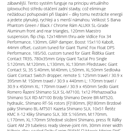
zábavnější. Tento systém funguje na principu virtuálního
(plovoucího) středu otáčení zadní stavby, což eliminuje
nežádoucí pohupování při šlapání – díky tomu neztrácíte energii
a jedete plynuleji, rychleji a s menší námahou. Velikost S Barva
Phantom Green / Black / Chrome Rám ALUXX SL-Grade
Aluminum front and rear triangles, 120mm Maestro
suspension, flip chip, 12x148mm thru-axle Vidlice Fox 34
Performance, 130mm, GRIP damper, Boost 15x110 Kabolt,
44mm offset, custom tuned for Giant Tlumič Fox Float DPS
Performance, 185/50, custom tuned for Giant Řídítka Giant
Contact TR35, 780x35mm Gripy Giant Tactal Pro Single
S:120mm, M:120mm, L:130mm, XL:130mm Představec Giant
Contact SL 35 S:40mm, M:40mm, L:50mm, XL:50mm Sedlovka
Giant Contact Switch dropper, remote S: 125mm travel / 30.9 x
395mm M: 150mm travel / 30.9 x 440mm L: 170mm travel /
30.9 x 450mm XL: 170mm travel / 30.9 x 450mm Sedlo Giant
Romero Řazení Shimano SLX SL-M7100, 1x12 Přehazovačka
Shimano SLX RD-M7100 Brzdy Shimano Deore BR-MT520,
hydraulic, Shimano RT-56 rotors [F]180mm, [R]180mm Brzdové
páky Shimano BL-MT501 Kazeta Shimano SLX, 10x51 Řetěz
KMC X-12 Kliky Shimano SLX, 30t S:165mm, M:170mm,
L:170mm, XL:170mm Středové složení Shimano, press fit Ráfky
Giant AM 29 tubeless ready sleeve-joint rim, 30mm inner width
Náboje alloy, sealed Dráty Sapim Pláště[ F] Maxxis Minion DHF