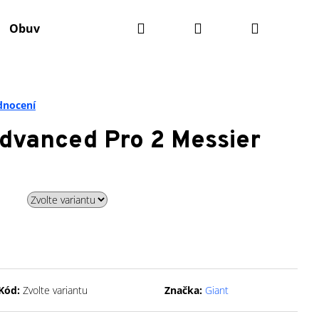
Hledat
Přihlášení
Nákupní
Obuv
Batohy
Údržba kola
Komponenty
košík
dnocení
dvanced Pro 2 Messier
Kód:
Zvolte variantu
Značka:
Giant