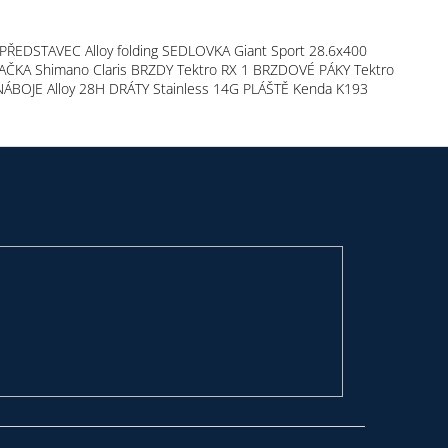
 PŘEDSTAVEC Alloy folding SEDLOVKA Giant Sport 28.6x400
VAČKA Shimano Claris BRZDY Tektro RX 1 BRZDOVÉ PÁKY Tektro
ÁBOJE Alloy 28H DRÁTY Stainless 14G PLÁŠTĚ Kenda K193