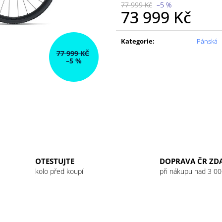
77 999 Kč
–5 %
73 999 Kč
Měrná
cena:
Kategorie
:
Pánská
77 999 KČ
–5 %
OTESTUJTE
DOPRAVA ČR ZD
kolo před koupí
při nákupu nad 3 00