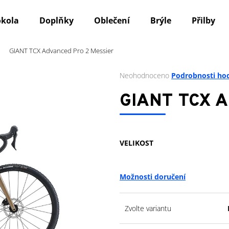
okola
Doplňky
Oblečení
Brýle
Přilby
GIANT TCX Advanced Pro 2 Messier
Co potřebujete najít?
Průměrné
Neohodnoceno
Podrobnosti ho
hodnocení
produktu
HLEDAT
GIANT TCX A
je
0,0
z
5
Doporučujeme
VELIKOST
hvězdiček.
Možnosti doručení
Zvolte variantu