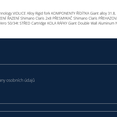
logy VIDLICE Alloy Rigid fork KOMPONENTY ŘÍDÍTKA Giant alloy 31.8,
AZENÍ ŘAZENÍ Shimano Claris 2x8 PŘESMYKAČ Shimano Claris PŘEHAZO
ro 50/34t STŘED Cartridge KOLA RÁFKY Giant Double Wall Aluminum N
ny osobních údajů