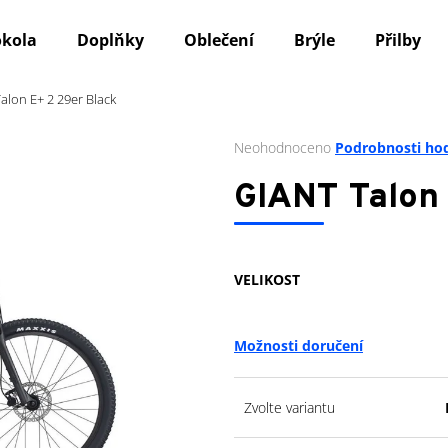
okola
Doplňky
Oblečení
Brýle
Přilby
alon E+ 2 29er Black
Co potřebujete najít?
Průměrné
Neohodnoceno
Podrobnosti ho
hodnocení
produktu
HLEDAT
GIANT Talon 
je
0,0
z
5
Doporučujeme
VELIKOST
hvězdiček.
Možnosti doručení
Zvolte variantu