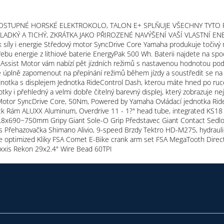
DOSTUPNÉ HORSKÉ ELEKTROKOLO, TALON E+ SPLŇUJE VŠECHNY TYTO
LADKÝ A TICHÝ, ZKRÁTKA JAKO PŘIROZENÉ NAVÝŠENÍ VAŠÍ VLASTNÍ 
 i energie Středový motor SyncDrive Core Yamaha produkuje točivý m
ebu energie z lithiové baterie EnergyPak 500 Wh. Baterii najdete na spo
 Assist Motor vám nabízí pět jízdních režimů s nastavenou hodnotou pod
 úplně zapomenout na přepínání režimů během jízdy a soustředit se na jí
ednotka s displejem Jednotka RideControl Dash, kterou máte hned po ruce
tky i přehledný a velmi dobře čitelný barevný displej, který zobrazuje ne
 Motor SyncDrive Core, 50Nm, Powered by Yamaha Ovládací jednotka RideCo
ck Rám ALUXX Aluminum, Overdrive 11 - 1?" head tube, integrated KS1
 31.8x690~750mm Gripy Giant Sole-O Grip Představec Giant Contact Sedl
us Přehazovačka Shimano Alivio, 9-speed Brzdy Tektro HD-M275, hydra
 optimized Kliky FSA Comet E-Bike crank arm set FSA MegaTooth Direc
axxis Rekon 29x2.4" Wire Bead 60TPI