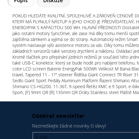
Popis
Diskuze
POKUD HLEDÁTE KVALITNÍ, SPOLEHLIVÉ A ZÁROVEŇ CENOVĚ 
KTERÝ MÁ PLYNULÝ NÁSTUP A JEHO CHOD JE PŘEDVÍDATELNÝ, H
ENERGYPAK S KAPACITOU 500 WH. HLAVNÍ PŘEDNOSTI Dostatek síly
jako ostatní motory SyncDrive, ale zase má díky tomu menší spotř
zajištěna zámkem a vyjímá se do strany. Automatický režim Smart
systém nastavuje výši asistence motoru za vás. Díky tomu můžete
základních senzorů) také senzory zrychlení a náklonu. Ovládací j
Kromě tlačítek pro přepínání jízdních režimů je součástí této jedno
také USB-C konektor, který se bude hodit pro nabíjení telefonu.
color LCD screen Baterie EnergyPak 500Wh Velikost M Barva Bla
travel, Tapered 11 - 1?" steerer Řídítka Giant Connect TR Riser
Sedlo Giant Sport Pedály Aluminum Platform Řazení Shimano Alt
Shimano CS-HG200, 11-36T, 9-speed Řetěz KMC e.9 Sport, e-bike
Sport, [F] 9mm QR [R] 135mm QR Dráty Stainless steel Pláště M
Z
á
Odebírat newsletter
p
Nezmeškejte žádné novinky či slevy!
a
t
E-mail