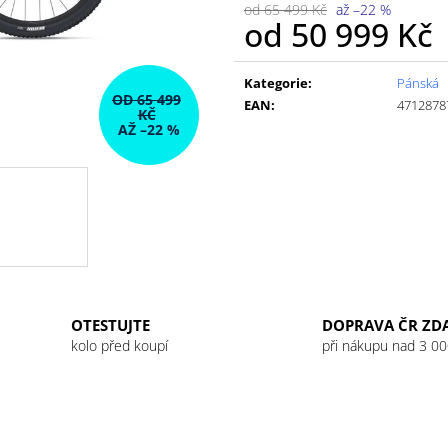
od 65 499 Kč
až –22 %
od
50 999 Kč
Měrná
cena:
Kategorie
:
Pánská
OD 65 499
EAN
:
4712878
KČ
AŽ –22 %
OTESTUJTE
DOPRAVA ČR ZD
kolo před koupí
při nákupu nad 3 00