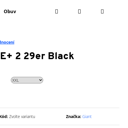
Hledat
Přihlášení
Nákupní
Obuv
Batohy
Údržba kola
Komponenty
košík
dnocení
E+ 2 29er Black
Kód:
Zvolte variantu
Značka:
Giant