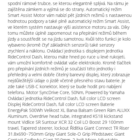
spodní rámové trubce, se kterou elegantně splývá. Na rámu je
zajištěna zámkem a vyjímá se do strany. Automatický režim
Smart Assist Motor vám nabízí pět jízdních režimů s nastavenou
hodnotou podpory a také plně automatický režim Smart Assist,
ve kterém systém nastavuje výši asistence motoru za vás. Díky
tomu můžete úplně zapomenout na přepínání režimů během
jízdy a soustředit se na jízdu samotnou. Kvůli této funkci je kolo
vybaveno (kromě čtyř základních senzorů) také senzory
zrychlení a náklonu. Ovládací jednotka s displejem Jednotka
RideControl Dash, kterou máte hned po ruce u levé rukojeti,
vám umožní komfortně ovládat vaše elektrokolo. Kromě tlačítek
pro přepínání jízdních režimů je součástí této jednotky i
přehledný a velmi dobře čitelný barevný displej, který zobrazuje
nejdůležitější údaje o jízdě včetně přesného stavu baterie. Je
zde také USB-C konektor, který se bude hodit pro nabíjení
telefonu. Motor SyncDrive Core, 50Nm, Powered by Yamaha
Ovládací jednotka RideControl Dash, full color LCD screen
Displej RideControl Dash, full color LCD screen Baterie
EnergyPak 500Wh Velikost XL Barva Balsam Green Rám ALUXX
Aluminum, Overdrive head tube, integrated KS18 kickstand
mount Vidlice SR Suntour XCR 32 Coil LO Boost 29 100mm
travel, Tapered steerer, lockout Řídítka Giant Connect TR Riser
31.8x690~750mm Gripy Giant Sole-O Grip Představec Giant
Contact Sedlovka Giant 30.9mm, 2-bolt Micro Adjustable,