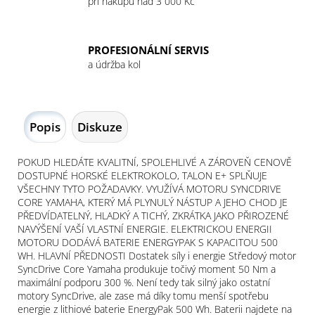
při nákupu nad 3 000 Kč
PROFESIONÁLNÍ SERVIS
a údržba kol
Popis
Diskuze
POKUD HLEDÁTE KVALITNÍ, SPOLEHLIVÉ A ZÁROVEŇ CENOVĚ
DOSTUPNÉ HORSKÉ ELEKTROKOLO, TALON E+ SPLŇUJE
VŠECHNY TYTO POŽADAVKY. VYUŽÍVÁ MOTORU SYNCDRIVE
CORE YAMAHA, KTERÝ MÁ PLYNULÝ NÁSTUP A JEHO CHOD JE
PŘEDVÍDATELNÝ, HLADKÝ A TICHÝ, ZKRÁTKA JAKO PŘIROZENÉ
NAVÝŠENÍ VAŠÍ VLASTNÍ ENERGIE. ELEKTRICKOU ENERGII
MOTORU DODÁVÁ BATERIE ENERGYPAK S KAPACITOU 500
WH. HLAVNÍ PŘEDNOSTI Dostatek síly i energie Středový motor
SyncDrive Core Yamaha produkuje točivý moment 50 Nm a
maximální podporu 300 %. Není tedy tak silný jako ostatní
motory SyncDrive, ale zase má díky tomu menší spotřebu
energie z lithiové baterie EnergyPak 500 Wh. Baterii najdete na