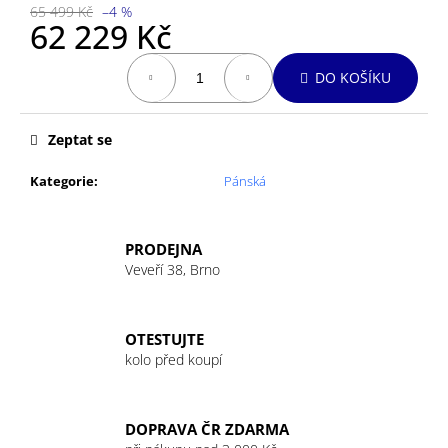
č
65 499 Kč
–4 %
u
62 229 Kč
j
Měrná
e
DO KOŠÍKU
cena:
m
e
Zeptat se
Kategorie
:
Pánská
PRODEJNA
Veveří 38, Brno
OTESTUJTE
kolo před koupí
DOPRAVA ČR ZDARMA