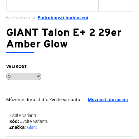
a
j
Průměrné
Neohodnoceno
Podrobnosti hodnocení
í
hodnocení
produktu
GIANT Talon E+ 2 29er
t
je
?
0,0
Amber Glow
z
5
hvězdiček.
VELIKOST
HLEDAT
D
Můžeme doručit do:
Zvolte variantu
Možnosti doručení
o
p
Zvolte variantu
o
Kód:
Zvolte variantu
r
Značka:
Giant
u