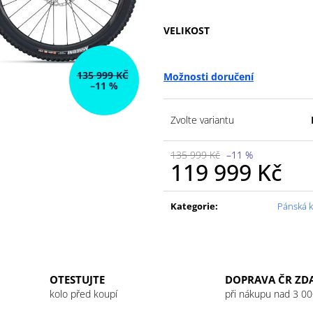
VELIKOST
135 999 KČ
Možnosti doručení
–11 %
Zvolte variantu
135 999 Kč
–11 %
119 999 Kč
Měrná
cena:
Kategorie
:
Pánská k
OTESTUJTE
DOPRAVA ČR ZD
kolo před koupí
při nákupu nad 3 00