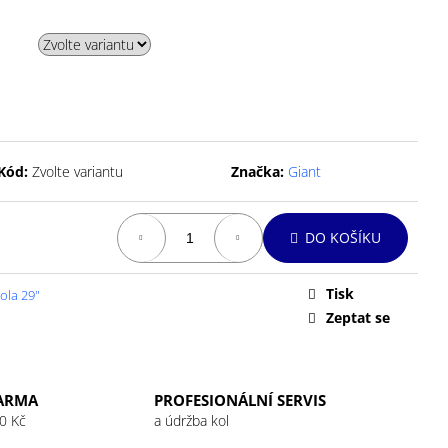
Kód:
Zvolte variantu
Značka:
Giant
DO KOŠÍKU
Tisk
ola 29"
Zeptat se
ARMA
PROFESIONÁLNÍ SERVIS
0 Kč
a údržba kol