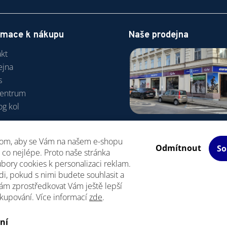
rmace k nákupu
Naše prodejna
kt
ejna
s
centrum
og kol
va a platba
hom, aby se Vám na našem e-shopu
odní podmínky
Odmítnout
So
co nejlépe. Proto naše stránka
R
bory cookies k personalizaci reklam.
i, pokud s nimi budete souhlasit a
ám zprostředkovat Vám ještě lepší
akupování. Více informací
zde
.
Upravit nastavení cookies
azena.
ní