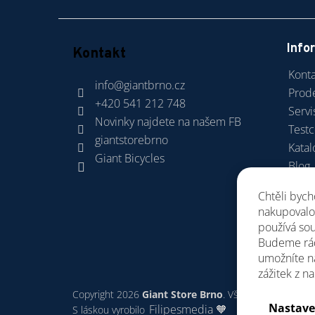
Info
Kontakt
Konta
info
@
giantbrno.cz
Prod
+420 541 212 748
Servi
Novinky najdete na našem FB
Test
giantstorebrno
Katal
Giant Bicycles
Blog
Dopra
Chtěli byc
Obch
nakupovalo 
GDP
používá sou
Budeme rád
umožníte n
zážitek z n
Copyright 2026
Giant Store Brno
. Všechna práva vyhr
Nastave
Filipesmedia 🧡
S láskou vyrobilo