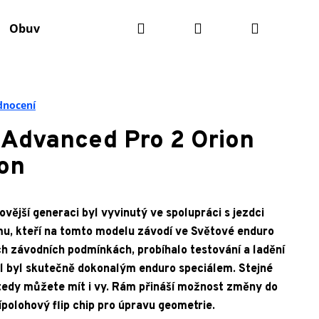
Hledat
Přihlášení
Nákupní
Obuv
Batohy
Údržba kola
Komponenty
košík
dnocení
 Advanced Pro 2 Orion
on
vější generaci byl vyvinutý ve spolupráci s jezdci
u, kteří na tomto modelu závodí ve Světové enduro
ch závodních podmínkách, probíhalo testování a ladění
l byl skutečně dokonalým enduro speciálem. Stejné
i tedy můžete mít i vy. Rám přináší možnost změny do
ípolohový flip chip pro úpravu geometrie.