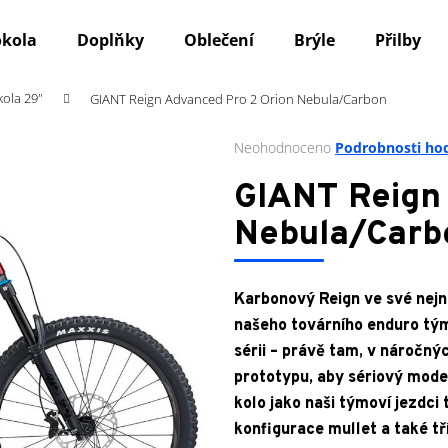
okola
Doplňky
Oblečení
Brýle
Přilby
kola 29"
GIANT Reign Advanced Pro 2 Orion Nebula/Carbon
Co potřebujete najít?
Průměrné
Neohodnoceno
Podrobnosti ho
hodnocení
produktu
HLEDAT
GIANT Reign
je
0,0
Nebula/Carb
z
5
Doporučujeme
hvězdiček.
Karbonový Reign ve své nejno
našeho továrního enduro tým
sérii – právě tam, v náročný
prototypu, aby sériový mode
kolo jako naši týmoví jezdc
konfigurace mullet a také tř