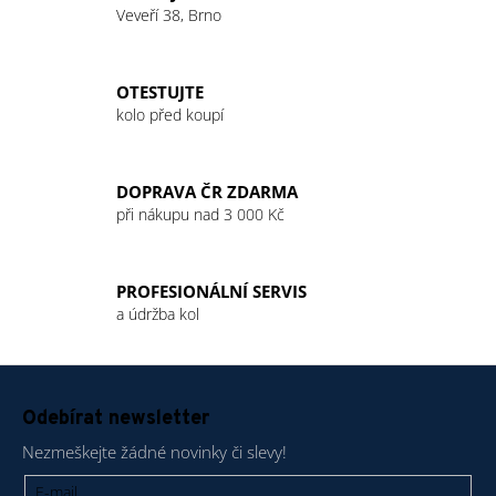
á
Veveří 38, Brno
d
a
c
OTESTUJTE
í
kolo před koupí
p
r
v
DOPRAVA ČR ZDARMA
k
při nákupu nad 3 000 Kč
y
v
ý
PROFESIONÁLNÍ SERVIS
p
a údržba kol
i
s
u
Z
á
Odebírat newsletter
p
Nezmeškejte žádné novinky či slevy!
a
t
E-mail