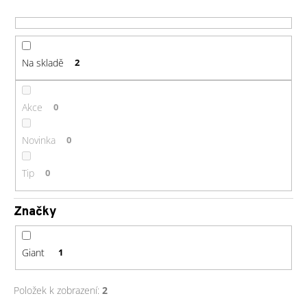
r
a
o
j
d
í
u
Na skladě
2
t
k
?
t
ů
Akce
0
Novinka
0
HLEDAT
Tip
0
Značky
D
o
p
Giant
1
o
r
Položek k zobrazení:
2
u