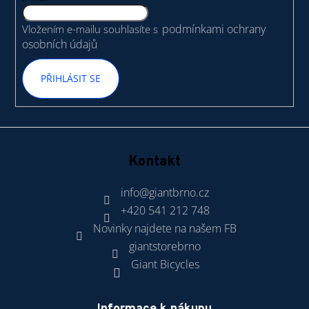
í
podmínkami ochrany
Vložením e-mailu souhlasíte s
osobních údajů
PŘIHLÁSIT SE
Kontakt
info
@
giantbrno.cz
+420 541 212 748
Novinky najdete na našem FB
giantstorebrno
Giant Bicycles