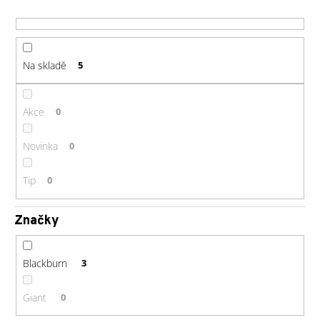
r
a
o
j
d
í
u
Na skladě
5
t
k
?
t
ů
Akce
0
Novinka
0
HLEDAT
Tip
0
Značky
D
o
p
Blackburn
3
o
r
Giant
0
u