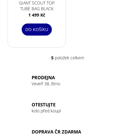
GIANT SCOUT TOP
TUBE BAG BLACK
1 499 Kč
DO KOŠÍKU
5
položek celkem
O
v
l
PRODEJNA
á
Veveří 38, Brno
d
a
c
OTESTUJTE
í
kolo před koupí
p
r
v
DOPRAVA ČR ZDARMA
k