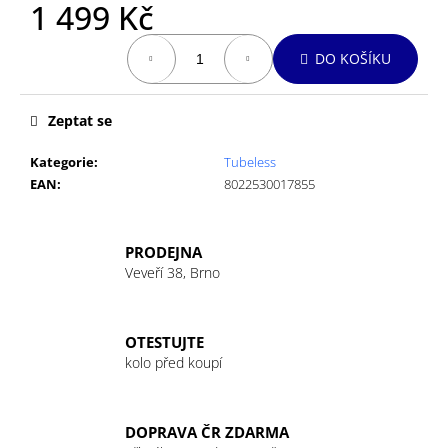
č
1 499 Kč
u
Měrná
j
DO KOŠÍKU
cena:
e
m
e
Zeptat se
Kategorie
:
Tubeless
EAN
:
8022530017855
PRODEJNA
Veveří 38, Brno
OTESTUJTE
kolo před koupí
DOPRAVA ČR ZDARMA