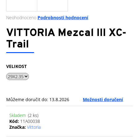
a
j
Průměrné
Neohodnoceno
Podrobnosti hodnocení
í
hodnocení
produktu
VITTORIA Mezcal III XC-
t
je
?
0,0
Trail
z
5
hvězdiček.
VELIKOST
HLEDAT
D
Můžeme doručit do:
13.8.2026
Možnosti doručení
o
p
Skladem
(2 ks)
o
Kód:
11A00038
r
Značka:
Vittoria
u