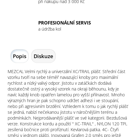
při nákupu nad 3 000 Kč
PROFESIONÁLNÍ SERVIS
a údržba kol
Popis
Diskuze
MEZCAL Velmi rychlý a univerzální XC/TRAIL plášť. Střední část
vzorku tvoří na sebe téměř navazující knoby pro maximální
rychlost a nízký valivý odpor. Jistotu v zatáčkách dodává
dostatečně ostrý a vysoký vzorek na okraji běhounu, kdy je
navíc každý knob opatřen lamelou pro vyšší přilnavost. Mnoho
výrazných hran je pak schopno udržet adhezi i ve stoupání,
nebo při agresivním brzdění. Vzhledem k tomu o jak rychlý plášť
se jedná, nabízí nečekanou jistotu v náročnějším terénu a
podmínkách. Nejprodávanější plášť ve své kategorii. Bezdušová
verze. Konstrukce kordu a použití " XC-TRAIL" , NYLON 120 TPI,
zesílená bočnice proti proříznutí. Kevlarová patka. 4C- Čtyři
směsi v jednom plášti. Inovovaná Grafen 2.0 směs pro ještě