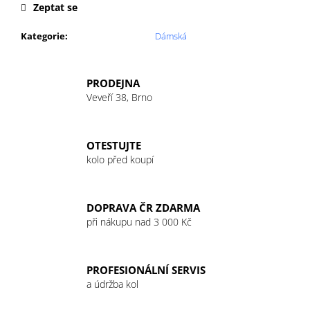
č
Zeptat se
u
j
Kategorie
:
Dámská
e
m
e
PRODEJNA
Veveří 38, Brno
OTESTUJTE
kolo před koupí
DOPRAVA ČR ZDARMA
při nákupu nad 3 000 Kč
PROFESIONÁLNÍ SERVIS
a údržba kol