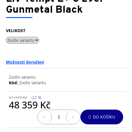
je
a
0,0
Gunmetal Black
z
j
5
í
hvězdiček.
t
VELIKOST
?
Možnosti doručení
HLEDAT
Zvolte variantu
Kód:
Zvolte variantu
D
61 999 Kč
–22 %
o
48 359 Kč
p
Měrná
o
DO KOŠÍKU
cena:
r
u