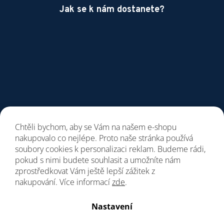
Jak se k nám dostanete?
Chtěli bychom, aby se Vám na našem e-shopu
nakupovalo co nejlépe. Proto naše stránka používá
soubory cookies k personalizaci reklam. Budeme rádi,
pokud s nimi budete souhlasit a umožníte nám
zprostředkovat Vám ještě lepší zážitek z
nakupování. Více informací
zde
.
Vytvořil Shoptet
Nastavení
Copyright 2026
Giant Store Brno
. Všechna práva vyhrazena.