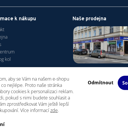
rmace k nákupu
Naše prodejna
kt
ejna
s
centrum
og kol
va a platba
hom, aby se Vám na našem e-shopu
odní podmínky
Odmítnout
So
co nejlépe. Proto naše stránka
R
bory cookies k personalizaci reklam.
i, pokud s nimi budete souhlasit a
ám zprostředkovat Vám ještě lepší
akupování. Více informací
zde
.
Upravit nastavení cookies
azena.
ní