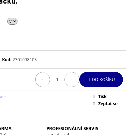
acku.
Kód:
2301098105
DO KOŠÍKU
Tisk
kola
Zeptat se
ARMA
PROFESIONÁLNÍ SERVIS
0 Kč
a údržba kol