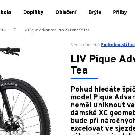
okola
Doplňky
Oblečení
Brýle
Přilby
kola
LIV Pique Advanced Pro 29 Fanatic Tea
Co potřebujete najít?
Průměrné
Neohodnoceno
Podrobnosti ho
hodnocení
produktu
HLEDAT
LIV Pique Ad
je
0,0
Tea
z
5
Doporučujeme
hvězdiček.
Pokud hledáte špi
model Pique Adva
neměl uniknout va
dámské XC geometr
bude při náročnýc
excelovat ve sjezde