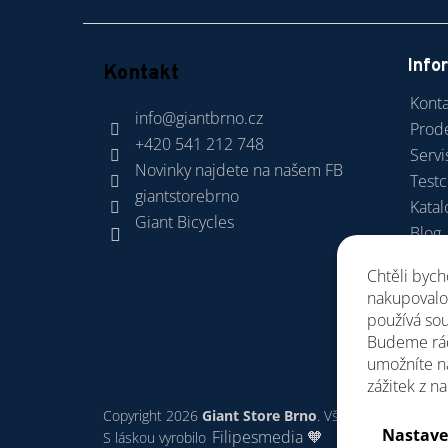
Info
Kontakt
Konta
info
@
giantbrno.cz
Prod
+420 541 212 748
Servi
Novinky najdete na našem FB
Test
giantstorebrno
Katal
Giant Bicycles
Blog
Dopra
Chtěli byc
Obch
nakupovalo 
GDP
používá sou
Budeme rád
umožníte n
zážitek z n
Copyright 2026
Giant Store Brno
. Všechna práva vyhr
Nastave
Filipesmedia 🧡
S láskou vyrobilo