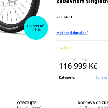
zábavném singletr
VELIKOST
138 999 KČ
–15 %
Možnosti doručení
Na dotaz
138 999 Kč
–15 %
116 999 Kč
Měrná
cena:
Kategorie
:
Dámská 
OTESTUJTE
DOPRAVA ČR ZD
kolo před koupí
při nákupu nad 3 00