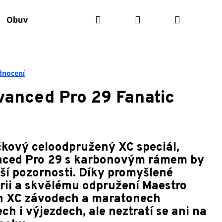
Hledat
Přihlášení
Nákupní
Obuv
Batohy
Údržba kola
Komponenty
košík
dnocení
vanced Pro 29 Fanatic
čkový celoodpružený XC speciál,
nced Pro 29 s karbonovým rámem by
ší pozornosti. Díky promyšlené
ii a skvělému odpružení Maestro
h XC závodech a maratonech
ch i výjezdech, ale neztratí se ani na