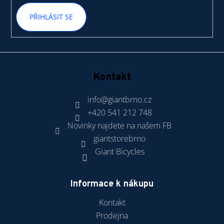
PŘIHLÁSIT SE
Kontakt
info
@
giantbrno.cz
+420 541 212 748
Novinky najdete na našem FB
giantstorebrno
Giant Bicycles
Informace k nákupu
Kontakt
Prodejna