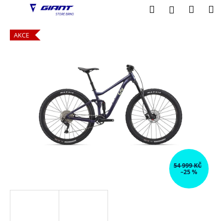
K
Přejít
Hledat
Nákup
M
Přihlášení
na
o
obsah
Zpět
Zpět
košík
š
AKCE
í
C
k
o
p
o
t
ř
e
b
u
54 999 KČ
j
–25 %
e
t
e
n