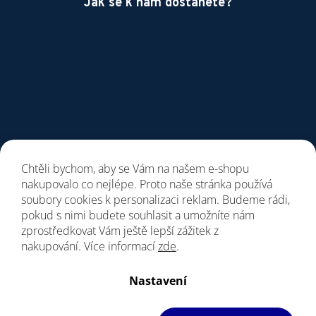
Jak se k nám dostanete?
Chtěli bychom, aby se Vám na našem e-shopu
nakupovalo co nejlépe. Proto naše stránka používá
soubory cookies k personalizaci reklam. Budeme rádi,
pokud s nimi budete souhlasit a umožníte nám
zprostředkovat Vám ještě lepší zážitek z
nakupování. Více informací
zde
.
Vytvořil Shoptet
Nastavení
Copyright 2026
Giant Store Brno
. Všechna práva vyhrazena.
Upravit nastavení cookies