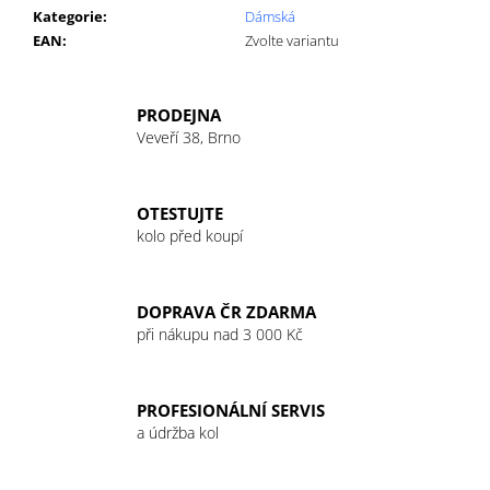
č
Kategorie
:
Dámská
u
EAN
:
Zvolte variantu
j
e
m
PRODEJNA
e
Veveří 38, Brno
OTESTUJTE
kolo před koupí
DOPRAVA ČR ZDARMA
při nákupu nad 3 000 Kč
PROFESIONÁLNÍ SERVIS
a údržba kol