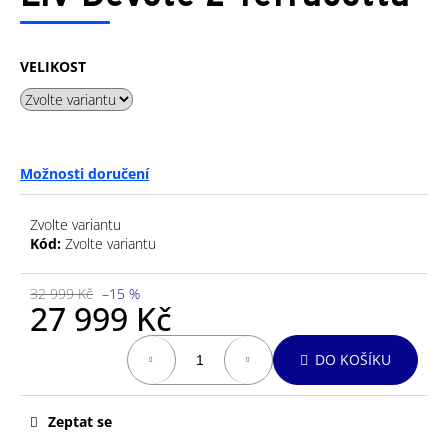
je
a
0,0
z
j
5
VELIKOST
í
hvězdiček.
t
?
Možnosti doručení
Zvolte variantu
HLEDAT
Kód:
Zvolte variantu
32 999 Kč
–15 %
27 999 Kč
D
o
Měrná
DO KOŠÍKU
p
cena:
o
r
Zeptat se
u