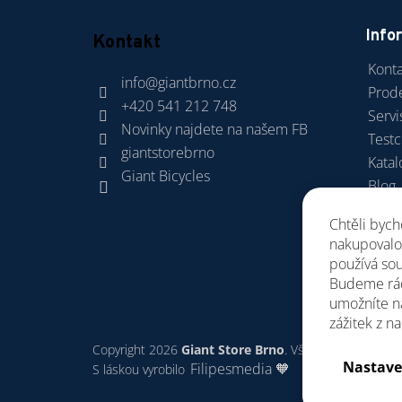
Info
Kontakt
Konta
info
@
giantbrno.cz
Prod
+420 541 212 748
Servi
Novinky najdete na našem FB
Test
giantstorebrno
Katal
Giant Bicycles
Blog
Dopra
Chtěli byc
Obch
nakupovalo 
GDP
používá sou
Budeme rád
umožníte n
zážitek z n
Copyright 2026
Giant Store Brno
. Všechna práva vyhr
Nastave
Filipesmedia 🧡
S láskou vyrobilo