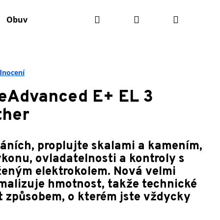
Hledat
Přihlášení
Nákupní
Obuv
Batohy
Údržba kola
Komponenty
košík
dnocení
eAdvanced E+ EL 3
ther
áních, proplujte skalami a kamením,
ýkonu, ovladatelnosti a kontroly s
eným elektrokolem. Nová velmi
imalizuje hmotnost, takže technické
it způsobem, o kterém jste vždycky