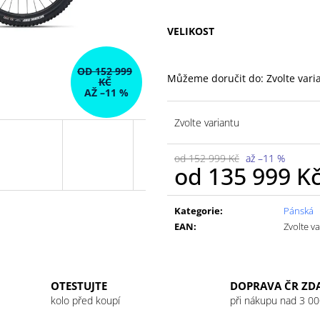
VELIKOST
OD 152 999
Můžeme doručit do:
Zvolte vari
KČ
AŽ –11 %
Zvolte variantu
od 152 999 Kč
až –11 %
od
135 999 K
Měrná
cena:
Kategorie
:
Pánská
EAN
:
Zvolte v
OTESTUJTE
DOPRAVA ČR ZD
kolo před koupí
při nákupu nad 3 00