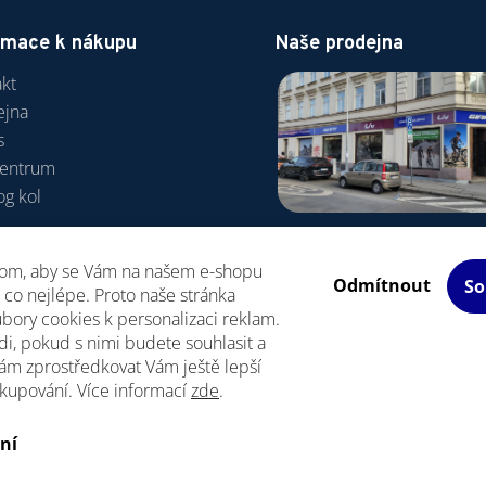
rmace k nákupu
Naše prodejna
kt
ejna
s
centrum
og kol
va a platba
hom, aby se Vám na našem e-shopu
odní podmínky
Odmítnout
So
co nejlépe. Proto naše stránka
R
bory cookies k personalizaci reklam.
i, pokud s nimi budete souhlasit a
ám zprostředkovat Vám ještě lepší
akupování. Více informací
zde
.
Upravit nastavení cookies
azena.
ní