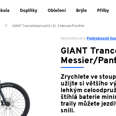
okola
Doplňky
Oblečení
Brýle
Přilby
GIANT TranceAdvanced E+ EL 3 Messier/Panther
Co potřebujete najít?
Průměrné
Neohodnoceno
Podrobnosti ho
hodnocení
produktu
HLEDAT
GIANT Tranc
je
0,0
Messier/Pan
z
5
Doporučujeme
hvězdiček.
Zrychlete ve stoup
užijte si většího v
lehkým celoodpruž
štíhlá baterie min
traily můžete jezd
snili.