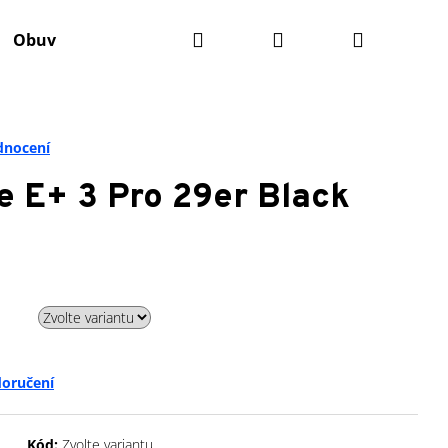
Hledat
Přihlášení
Nákupní
Obuv
Batohy
Údržba kola
Komponenty
košík
dnocení
 E+ 3 Pro 29er Black
doručení
Kód:
Zvolte variantu