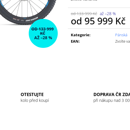
od 133 999 Kč
až –28 %
od
95 999 Kč
Měrná
OD 133 999
KČ
cena:
Kategorie
:
Pánská
AŽ –28 %
EAN
:
Zvolte v
OTESTUJTE
DOPRAVA ČR ZD
kolo před koupí
při nákupu nad 3 00