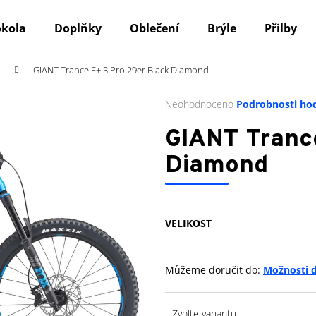
okola
Doplňky
Oblečení
Brýle
Přilby
GIANT Trance E+ 3 Pro 29er Black Diamond
Co potřebujete najít?
Průměrné
Neohodnoceno
Podrobnosti ho
hodnocení
produktu
HLEDAT
GIANT Trance
je
0,0
Diamond
z
5
Doporučujeme
hvězdiček.
VELIKOST
Můžeme doručit do:
Možnosti 
Zvolte variantu