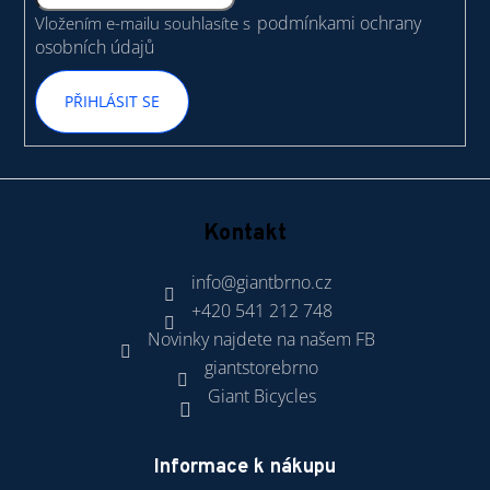
í
podmínkami ochrany
Vložením e-mailu souhlasíte s
osobních údajů
PŘIHLÁSIT SE
Kontakt
info
@
giantbrno.cz
+420 541 212 748
Novinky najdete na našem FB
giantstorebrno
Giant Bicycles
Informace k nákupu