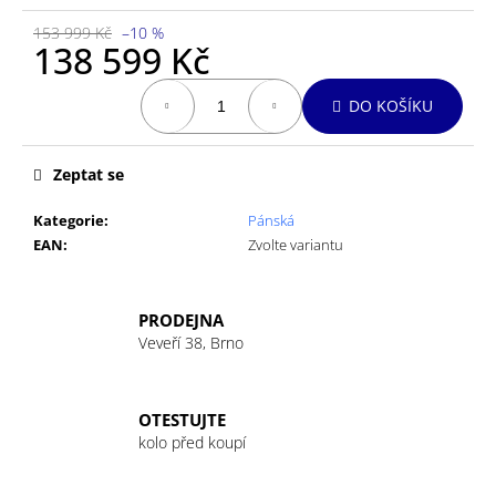
č
u
153 999 Kč
–10 %
138 599 Kč
j
e
Měrná
m
DO KOŠÍKU
cena:
e
Zeptat se
Kategorie
:
Pánská
EAN
:
Zvolte variantu
PRODEJNA
Veveří 38, Brno
OTESTUJTE
kolo před koupí