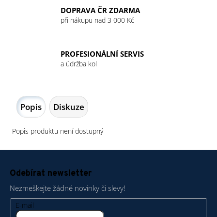
DOPRAVA ČR ZDARMA
při nákupu nad 3 000 Kč
PROFESIONÁLNÍ SERVIS
a údržba kol
Popis
Diskuze
Popis produktu není dostupný
Z
á
Odebírat newsletter
p
Nezmeškejte žádné novinky či slevy!
a
t
E-mail