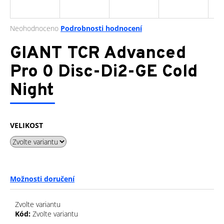
a
j
Průměrné
Neohodnoceno
Podrobnosti hodnocení
í
hodnocení
produktu
GIANT TCR Advanced
t
je
?
0,0
Pro 0 Disc-Di2-GE Cold
z
Night
5
hvězdiček.
HLEDAT
VELIKOST
D
o
Možnosti doručení
p
o
r
Zvolte variantu
u
Kód:
Zvolte variantu