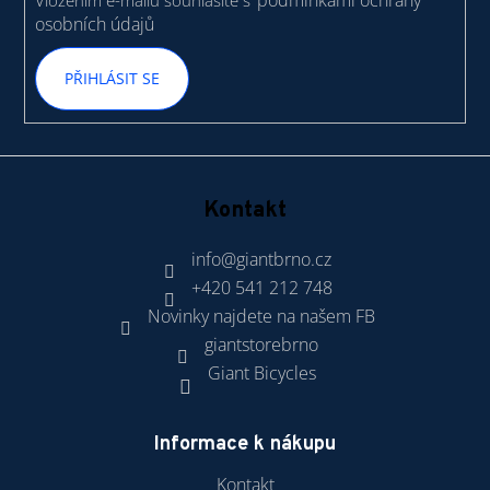
podmínkami ochrany
Vložením e-mailu souhlasíte s
osobních údajů
PŘIHLÁSIT SE
Kontakt
info
@
giantbrno.cz
+420 541 212 748
Novinky najdete na našem FB
giantstorebrno
Giant Bicycles
Informace k nákupu
Kontakt