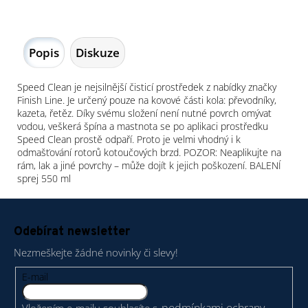
Popis
Diskuze
Speed Clean je nejsilnější čisticí prostředek z nabídky značky
Finish Line. Je určený pouze na kovové části kola: převodníky,
kazeta, řetěz. Díky svému složení není nutné povrch omývat
vodou, veškerá špína a mastnota se po aplikaci prostředku
Speed Clean prostě odpaří. Proto je velmi vhodný i k
odmašťování rotorů kotoučových brzd. POZOR: Neaplikujte na
rám, lak a jiné povrchy – může dojít k jejich poškození. BALENÍ
sprej 550 ml
Z
á
Odebírat newsletter
p
Nezmeškejte žádné novinky či slevy!
a
t
E-mail
í