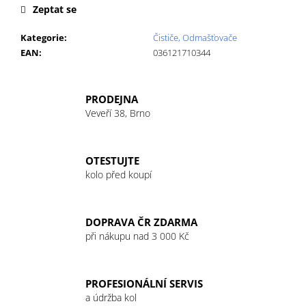
č
Zeptat se
u
j
Kategorie
:
Čističe, Odmašťovače
e
EAN
:
036121710344
m
e
PRODEJNA
Veveří 38, Brno
OTESTUJTE
kolo před koupí
DOPRAVA ČR ZDARMA
při nákupu nad 3 000 Kč
PROFESIONÁLNÍ SERVIS
a údržba kol