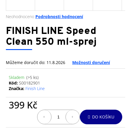
a
j
Průměrné
Neohodnoceno
Podrobnosti hodnocení
í
hodnocení
produktu
FINISH LINE Speed
t
je
?
0,0
Clean 550 ml-sprej
z
5
hvězdiček.
Můžeme doručit do:
11.8.2026
Možnosti doručení
HLEDAT
Skladem
(>5 ks)
Kód:
S00182901
Značka:
Finish Line
D
o
399 Kč
p
o
Měrná
DO KOŠÍKU
cena:
r
u