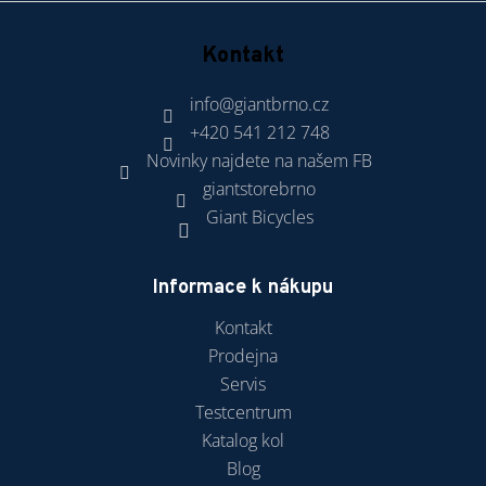
č
u
j
Kontakt
e
m
info
@
giantbrno.cz
e
+420 541 212 748
Novinky najdete na našem FB
giantstorebrno
Giant Bicycles
Informace k nákupu
Kontakt
Prodejna
Servis
Testcentrum
Katalog kol
Blog