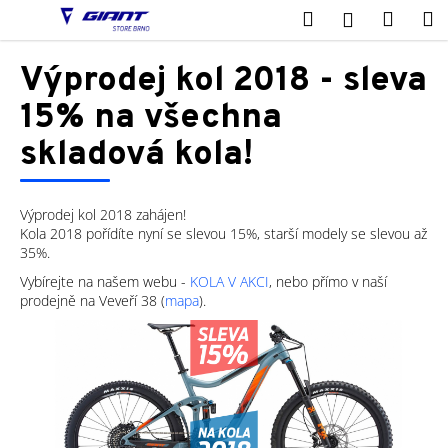
K
Přejít
Hledat
Nákup
M
Přihlášení
na
o
obsah
Zpět
Zpět
košík
š
Výprodej kol 2018 - sleva
í
C
15% na všechna
k
o
skladová kola!
p
o
t
Výprodej kol 2018 zahájen!
Kola 2018 pořídíte nyní se slevou 15%, starší modely se slevou až
ř
35%.
e
Vybírejte na našem webu -
KOLA V AKCI
, nebo přímo v naší
b
prodejně na Veveří 38 (
mapa
).
u
j
e
t
e
n