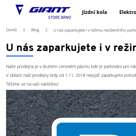
K
Přejít
na
o
Jízdní kola
Elektr
obsah
Zpět
Zpět
š
do
do
í
Domů
Blog
U nás zaparkujete i v režimu rezidentního park
obchodu
obchodu
k
U nás zaparkujete i v rež
Naše prodejna je v druhém cenovém pásmu kde je parkování pro ná
V oblasti naší prodejny tedy od 1.11. 2018 nejspíš zaparkujete pohodln
Těšíme se na vaši návštěvu!