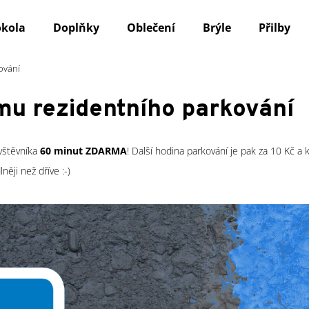
okola
Doplňky
Oblečení
Brýle
Přilby
ování
Co potřebujete najít?
imu rezidentního parkování
HLEDAT
vštěvníka
60 minut ZDARMA
! Další hodina parkování je pak za 10 Kč a 
ěji než dříve :-)
Doporučujeme