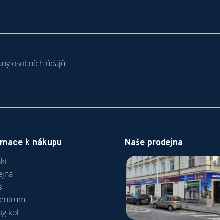
ny osobních údajů
rmace k nákupu
Naše prodejna
kt
ejna
s
centrum
og kol