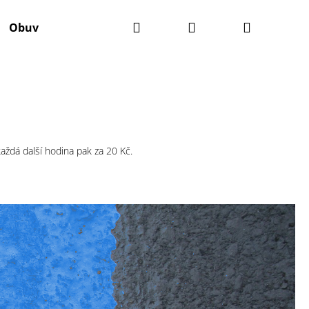
Hledat
Přihlášení
Nákupní
Obuv
Batohy
Údržba kola
Komponenty
košík
každá další hodina pak za 20 Kč.