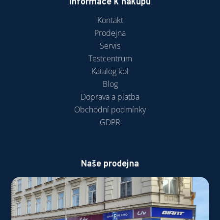
č
Informace k nákupu
u
Kontakt
j
Prodejna
e
m
Servis
e
Testcentrum
Katalog kol
Blog
Doprava a platba
Obchodní podmínky
GDPR
Naše prodejna