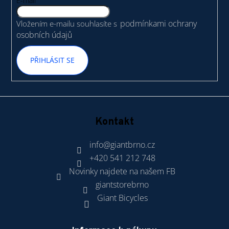
t
E-mail
a
í
podmínkami ochrany
Vložením e-mailu souhlasíte s
j
osobních údajů
í
t
PŘIHLÁSIT SE
?
HLEDAT
Kontakt
info
@
giantbrno.cz
+420 541 212 748
D
Novinky najdete na našem FB
o
giantstorebrno
p
o
Giant Bicycles
r
u