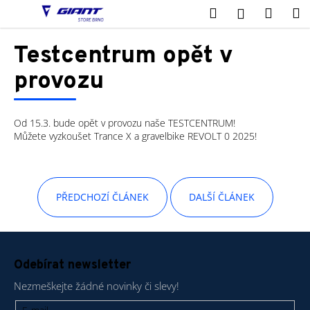
K
Přejít
Hledat
Nákup
M
Přihlášení
na
o
obsah
Zpět
Zpět
košík
š
Testcentrum opět v
í
C
provozu
k
o
p
Od 15.3. bude opět v provozu naše TESTCENTRUM!
o
Můžete vyzkoušet Trance X a gravelbike REVOLT 0 2025!
t
ř
e
PŘEDCHOZÍ ČLÁNEK
DALŠÍ ČLÁNEK
b
u
j
Z
e
á
Odebírat newsletter
t
p
Nezmeškejte žádné novinky či slevy!
e
a
n